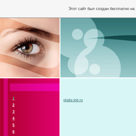
Этот сайт был создан бесплатно на
1
platia.lpb.ru
2
3
4
5
6