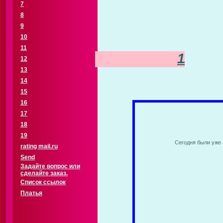
7
8
9
10
11
11-15
12
13
14
15
16
17
18
19
Сегодня были уже 1
rating mail.ru
Send
Задайте вопрос или
сделайте заказ.
Список ссылок
Платья